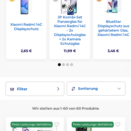
JP Kombi-Set
Panzerglas für
BlueStar
Xiaomi Redmi 14C
Xiaomi Redmi 14C
Displayschutz aus
Displayschutz
- 2x
gehärtetem Glas,
Displayschutzglas
Xiaomi Redmi 14C
+ 2x Kamera
Schutzglas
2,65 €
11,99 €
3,46 €
Sortierung
Filter
Wir stellen aus 1-60 von 60 Produkte
Preis-Leistungs-Verhältnis
Preis-Leistungs-Verhältnis