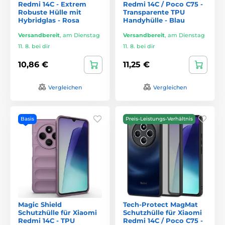
Redmi 14C - Extrem
Redmi 14C / Poco C75 -
Robuste Hülle mit
Transparente TPU
Hybridglas - Rosa
Handyhülle - Blau
Versandbereit
,
am Dienstag
Versandbereit
,
am Dienstag
11. 8. bei dir
11. 8. bei dir
10,86 €
11,25 €
Vergleichen
Vergleichen
Basis
Preis-Leistungs-Verhältnis
Magic Shield
Tech-Protect MagMat
Schutzhülle für Xiaomi
Schutzhülle für Xiaomi
Redmi 14C - TPU
Redmi 14C / Poco C75 -