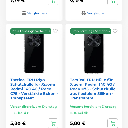
7,74 €
6,19 €
Vergleichen
Vergleichen
Preis-Leistungs-Verhältnis
Preis-Leistungs-Verhältnis
Tactical TPU Plyo
Tactical TPU Hülle für
Schutzhülle für Xiaomi
Xiaomi Redmi 14C 4G /
Redmi 14C 4G / Poco
Poco C75 - Schutzhülle
C75 - Verstärkte Ecken -
aus flexiblem Silikon -
Transparent
Transparent
Versandbereit
,
am Dienstag
Versandbereit
,
am Dienstag
11. 8. bei dir
11. 8. bei dir
5,80 €
5,80 €