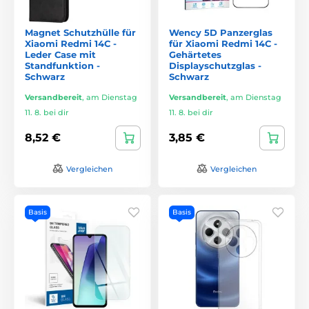
Magnet Schutzhülle für
Wency 5D Panzerglas
Xiaomi Redmi 14C -
für Xiaomi Redmi 14C -
Leder Case mit
Gehärtetes
Standfunktion -
Displayschutzglas -
Schwarz
Schwarz
Versandbereit
,
am Dienstag
Versandbereit
,
am Dienstag
11. 8. bei dir
11. 8. bei dir
8,52 €
3,85 €
Vergleichen
Vergleichen
Basis
Basis