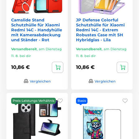
Camslide Stand
JP Defense Colorful
Schutzhülle für Xiaomi
Schutzhülle für Xiaomi
Redmi 14C - Handyhülle
Redmi 14C - Extrem
mit Kameraabdeckung
Robustes Case mit 5H
und Ständer - Rot
Hybridglas - Lila
Versandbereit
,
am Dienstag
Versandbereit
,
am Dienstag
11. 8. bei dir
11. 8. bei dir
10,86 €
10,86 €
Vergleichen
Vergleichen
Preis-Leistungs-Verhältnis
Basis