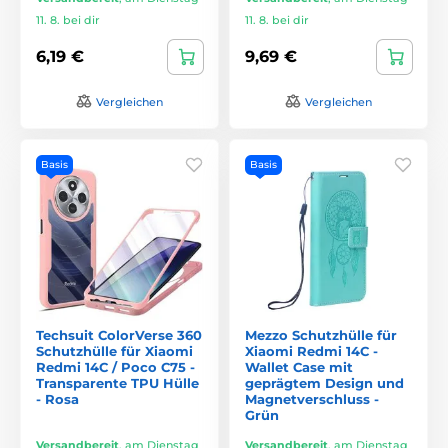
11. 8. bei dir
11. 8. bei dir
6,19 €
9,69 €
Vergleichen
Vergleichen
Basis
Basis
Techsuit ColorVerse 360
Mezzo Schutzhülle für
Schutzhülle für Xiaomi
Xiaomi Redmi 14C -
Redmi 14C / Poco C75 -
Wallet Case mit
Transparente TPU Hülle
geprägtem Design und
- Rosa
Magnetverschluss -
Grün
Versandbereit
,
am Dienstag
Versandbereit
,
am Dienstag