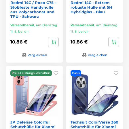
Redmi 14C / Poco C75 -
Redmi 14C - Extrem
Stoßfeste Handyhülle
robuste Hülle mit 5H
aus Polycarbonat und
Hybridglas - Blau
TPU - Schwarz
Versandbereit
,
am Dienstag
Versandbereit
,
am Dienstag
11. 8. bei dir
11. 8. bei dir
10,86 €
10,86 €
Vergleichen
Vergleichen
Preis-Leistungs-Verhältnis
Basis
JP Defense Colorful
Techsuit ColorVerse 360
Schutzhülle für Xiaomi
Schutzhülle für Xiaomi