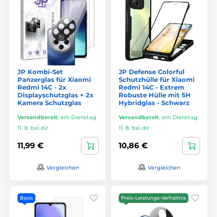
JP Kombi-Set
JP Defense Colorful
Panzerglas für Xiaomi
Schutzhülle für Xiaomi
Redmi 14C - 2x
Redmi 14C - Extrem
Displayschutzglas + 2x
Robuste Hülle mit 5H
Kamera Schutzglas
Hybridglas - Schwarz
Versandbereit
,
am Dienstag
Versandbereit
,
am Dienstag
11. 8. bei dir
11. 8. bei dir
11,99 €
10,86 €
Vergleichen
Vergleichen
Basis
Preis-Leistungs-Verhältnis