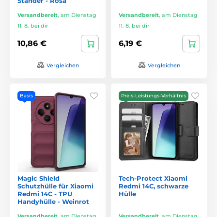
Ständer - Rosa
Versandbereit
,
am Dienstag
Versandbereit
,
am Dienstag
11. 8. bei dir
11. 8. bei dir
10,86 €
6,19 €
Vergleichen
Vergleichen
Basis
Preis-Leistungs-Verhältnis
Magic Shield
Tech-Protect Xiaomi
Schutzhülle für Xiaomi
Redmi 14C, schwarze
Redmi 14C - TPU
Hülle
Handyhülle - Weinrot
Versandbereit
,
am Dienstag
Versandbereit
,
am Dienstag