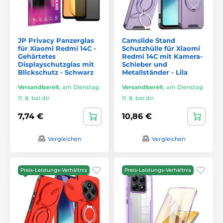
JP Privacy Panzerglas
Camslide Stand
für Xiaomi Redmi 14C -
Schutzhülle für Xiaomi
Gehärtetes
Redmi 14C mit Kamera-
Displayschutzglas mit
Schieber und
Blickschutz - Schwarz
Metallständer - Lila
Versandbereit
,
am Dienstag
Versandbereit
,
am Dienstag
11. 8. bei dir
11. 8. bei dir
7,74 €
10,86 €
Vergleichen
Vergleichen
Preis-Leistungs-Verhältnis
Preis-Leistungs-Verhältnis