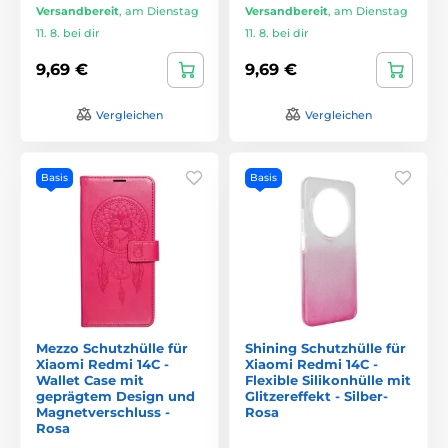
Versandbereit
,
am Dienstag
Versandbereit
,
am Dienstag
11. 8. bei dir
11. 8. bei dir
9,69 €
9,69 €
Vergleichen
Vergleichen
Basis
Basis
Mezzo Schutzhülle für
Shining Schutzhülle für
Xiaomi Redmi 14C -
Xiaomi Redmi 14C -
Wallet Case mit
Flexible Silikonhülle mit
geprägtem Design und
Glitzereffekt - Silber-
Magnetverschluss -
Rosa
Rosa