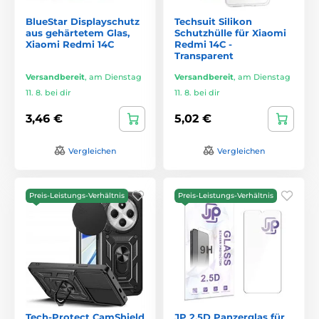
BlueStar Displayschutz
Techsuit Silikon
aus gehärtetem Glas,
Schutzhülle für Xiaomi
Xiaomi Redmi 14C
Redmi 14C -
Transparent
Versandbereit
,
am Dienstag
Versandbereit
,
am Dienstag
11. 8. bei dir
11. 8. bei dir
3,46 €
5,02 €
Vergleichen
Vergleichen
Preis-Leistungs-Verhältnis
Preis-Leistungs-Verhältnis
Tech-Protect CamShield
JP 2,5D Panzerglas für