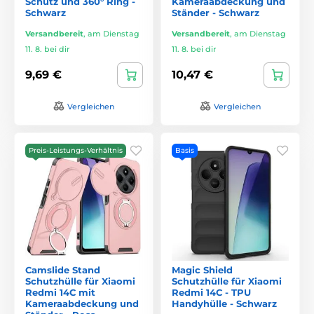
Schutz und 360° Ring -
Kameraabdeckung und
Schwarz
Ständer - Schwarz
Versandbereit
,
am Dienstag
Versandbereit
,
am Dienstag
11. 8. bei dir
11. 8. bei dir
9,69 €
10,47 €
Vergleichen
Vergleichen
Preis-Leistungs-Verhältnis
Basis
Camslide Stand
Magic Shield
Schutzhülle für Xiaomi
Schutzhülle für Xiaomi
Redmi 14C mit
Redmi 14C - TPU
Kameraabdeckung und
Handyhülle - Schwarz