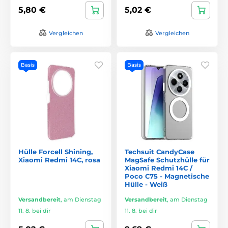
5,80 €
5,02 €
Vergleichen
Vergleichen
Basis
Basis
Hülle Forcell Shining,
Techsuit CandyCase
Xiaomi Redmi 14C, rosa
MagSafe Schutzhülle für
Xiaomi Redmi 14C /
Poco C75 - Magnetische
Hülle - Weiß
Versandbereit
,
am Dienstag
Versandbereit
,
am Dienstag
11. 8. bei dir
11. 8. bei dir