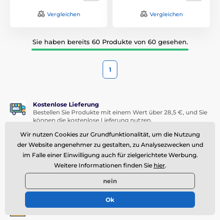
Vergleichen
Vergleichen
Sie haben bereits 60 Produkte von 60 gesehen.
1
Kostenlose Lieferung
Bestellen Sie Produkte mit einem Wert über 28,5 €, und Sie
können die kostenlose Lieferung nutzen.
Wir nutzen Cookies zur Grundfunktionalität, um die Nutzung
Waren auf Lager
der Website angenehmer zu gestalten, zu Analysezwecken und
Alle Waren sind sofort versandbereit. Bei Bestellungen bis
16:00 Uhr versenden wir noch am selben Tag.
im Falle einer Einwilligung auch für zielgerichtete Werbung.
Weitere Informationen finden Sie
hier
.
Schneller Kundensupport
Wir reagieren innerhalb weniger Stunden auf
nein
Reklamationen, Fragen oder Warenaustauschwünsche.
Ok
Treueprogramm
Für Stammkunden bieten wir interessante Rabatte an.