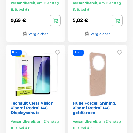
Versandbereit
,
am Dienstag
Versandbereit
,
am Dienstag
11. 8. bei dir
11. 8. bei dir
9,69 €
5,02 €
Vergleichen
Vergleichen
Basis
Basis
Techsuit Clear Vision
Hülle Forcell Shining,
Xiaomi Redmi 14C
Xiaomi Redmi 14C,
Displayschutz
goldfarben
Versandbereit
,
am Dienstag
Versandbereit
,
am Dienstag
11. 8. bei dir
11. 8. bei dir