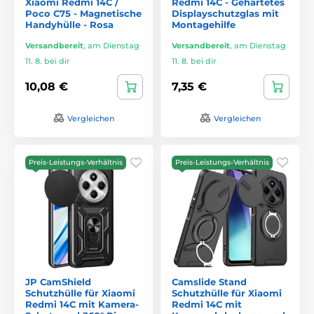
Xiaomi Redmi 14C /
Redmi 14C - Gehärtetes
Poco C75 - Magnetische
Displayschutzglas mit
Handyhülle - Rosa
Montagehilfe
Versandbereit
,
am Dienstag
Versandbereit
,
am Dienstag
11. 8. bei dir
11. 8. bei dir
10,08 €
7,35 €
Vergleichen
Vergleichen
Preis-Leistungs-Verhältnis
Preis-Leistungs-Verhältnis
JP CamShield
Camslide Stand
Schutzhülle für Xiaomi
Schutzhülle für Xiaomi
Redmi 14C mit Kamera-
Redmi 14C mit