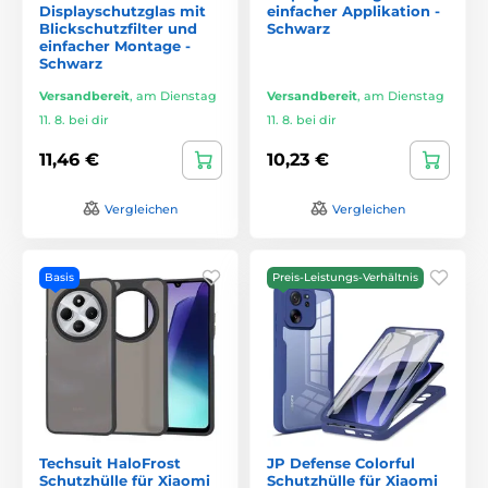
Displayschutzglas mit
einfacher Applikation -
Blickschutzfilter und
Schwarz
einfacher Montage -
Schwarz
Versandbereit
,
am Dienstag
Versandbereit
,
am Dienstag
11. 8. bei dir
11. 8. bei dir
11,46 €
10,23 €
Vergleichen
Vergleichen
Basis
Preis-Leistungs-Verhältnis
Techsuit HaloFrost
JP Defense Colorful
Schutzhülle für Xiaomi
Schutzhülle für Xiaomi