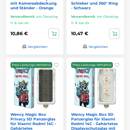
mit Kameraabdeckung
Schieber und 360° Ring
und Ständer - Orange
- Schwarz
Versandbereit
,
am Dienstag
Versandbereit
,
am Dienstag
11. 8. bei dir
11. 8. bei dir
10,86 €
10,47 €
Vergleichen
Vergleichen
Preis-Leistungs-Verhältnis
Preis-Leistungs-Verhältnis
Wency Magic Box
Wency Magic Box 5D
Privacy 5D Panzerglas
Panzerglas für Xiaomi
für Xiaomi Redmi 14C -
Redmi 14C - Gehärtetes
Gehärtetes
Displayschutzglas mit