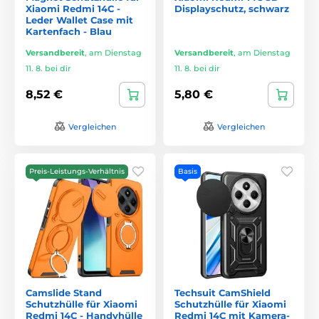
Xiaomi Redmi 14C -
Displayschutz, schwarz
Leder Wallet Case mit
Kartenfach - Blau
Versandbereit
,
am Dienstag
Versandbereit
,
am Dienstag
11. 8. bei dir
11. 8. bei dir
8,52 €
5,80 €
Vergleichen
Vergleichen
Preis-Leistungs-Verhältnis
Basis
Camslide Stand
Techsuit CamShield
Schutzhülle für Xiaomi
Schutzhülle für Xiaomi
Redmi 14C - Handyhülle
Redmi 14C mit Kamera-