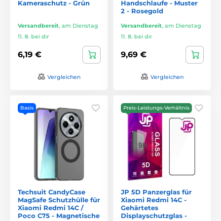
Kameraschutz - Grün
Handschlaufe - Muster
2 - Rosegold
Versandbereit
,
am Dienstag
Versandbereit
,
am Dienstag
11. 8. bei dir
11. 8. bei dir
6,19 €
9,69 €
Vergleichen
Vergleichen
Basis
Preis-Leistungs-Verhältnis
Techsuit CandyCase
JP 5D Panzerglas für
MagSafe Schutzhülle für
Xiaomi Redmi 14C -
Xiaomi Redmi 14C /
Gehärtetes
Poco C75 - Magnetische
Displayschutzglas -