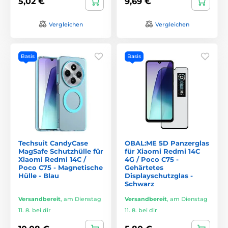
5,02 €
9,69 €
Vergleichen
Vergleichen
Basis
Basis
Techsuit CandyCase
OBAL:ME 5D Panzerglas
MagSafe Schutzhülle für
für Xiaomi Redmi 14C
Xiaomi Redmi 14C /
4G / Poco C75 -
Poco C75 - Magnetische
Gehärtetes
Hülle - Blau
Displayschutzglas -
Schwarz
Versandbereit
,
am Dienstag
Versandbereit
,
am Dienstag
11. 8. bei dir
11. 8. bei dir