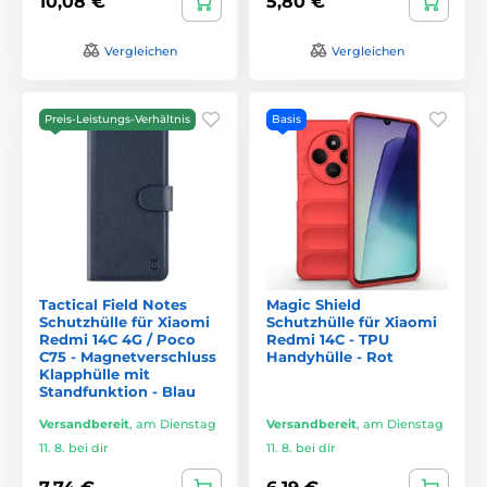
10,08 €
5,80 €
Vergleichen
Vergleichen
Preis-Leistungs-Verhältnis
Basis
Tactical Field Notes
Magic Shield
Schutzhülle für Xiaomi
Schutzhülle für Xiaomi
Redmi 14C 4G / Poco
Redmi 14C - TPU
C75 - Magnetverschluss
Handyhülle - Rot
Klapphülle mit
Standfunktion - Blau
Versandbereit
,
am Dienstag
Versandbereit
,
am Dienstag
11. 8. bei dir
11. 8. bei dir