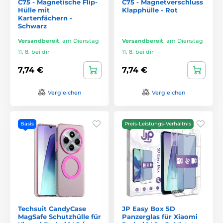
C75 - Magnetische Flip-
C75 - Magnetverschluss
Hülle mit
Klapphülle - Rot
Kartenfächern -
Schwarz
Versandbereit
,
am Dienstag
Versandbereit
,
am Dienstag
11. 8. bei dir
11. 8. bei dir
7,74 €
7,74 €
Vergleichen
Vergleichen
Basis
Preis-Leistungs-Verhältnis
Techsuit CandyCase
JP Easy Box 5D
MagSafe Schutzhülle für
Panzerglas für Xiaomi