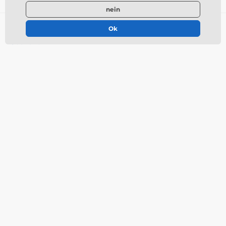
nein
Alles über den Einkauf
Ok
Über uns
Versand &
Zahlungsbedingungen
Allgemeine
Geschäftsbedingungen
Widerrufsbelehrung
Reklamationen
Cookie-Richtlinie
Kontakt
Datenschutzerklärung
Impressum