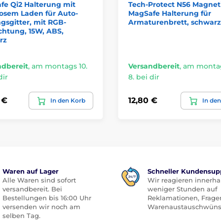
fe Qi2 Halterung mit
Tech-Protect N56 Magnet
osem Laden für Auto-
MagSafe Halterung für
gsgitter, mit RGB-
Armaturenbrett, schwarz
chtung, 15W, ABS,
rz
ndbereit
,
am montags 10.
Versandbereit
,
am montag
dir
8. bei dir
 €
12,80 €
In den Korb
In de
Waren auf Lager
Schneller Kundensup
Alle Waren sind sofort
Wir reagieren innerha
versandbereit. Bei
weniger Stunden auf
Bestellungen bis 16:00 Uhr
Reklamationen, Frage
versenden wir noch am
Warenaustauschwüns
selben Tag.