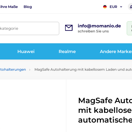
 ihre Maße
Blog
EUR
info@momanio.de
tkategorie
schreiben Sie uns
Huawei
Realme
Andere Marke
tohalterungen
MagSafe Autohalterung mit kabellosem Laden und aut
MagSafe Aut
mit kabellos
automatische