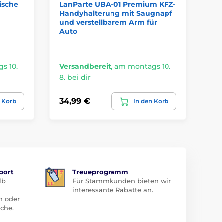
ische
LanParte UBA-01 Premium KFZ-
C4
Handyhalterung mit Saugnapf
Ha
und verstellbarem Arm für
für
Auto
Sm
s 10.
Versandbereit
,
am montags 10.
Ve
8. bei dir
8. 
34,99 €
15
n Korb
In den Korb
port
Treueprogramm
lb
Für Stammkunden bieten wir
interessante Rabatte an.
n oder
che.