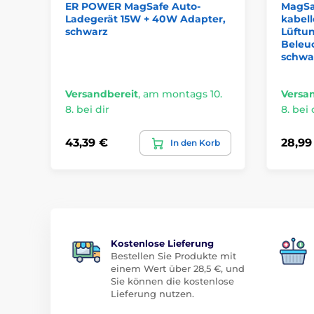
ER POWER MagSafe Auto-
MagSa
Ladegerät 15W + 40W Adapter,
kabell
schwarz
Lüftun
Beleu
schwa
Versandbereit
,
am montags 10.
Versa
8. bei dir
8. bei 
43,39 €
28,99
In den Korb
Kostenlose Lieferung
Bestellen Sie Produkte mit
einem Wert über 28,5 €, und
Sie können die kostenlose
Lieferung nutzen.