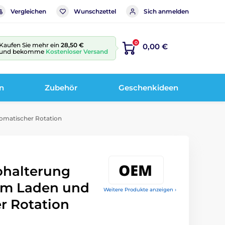
Vergleichen
Wunschzettel
Sich anmelden
0
Kaufen Sie mehr ein
28,50 €
0,00 €
und bekomme
Kostenloser Versand
n
Zubehör
Geschenkideen
omatischer Rotation
ohalterung
em Laden und
Weitere Produkte anzeigen ›
r Rotation