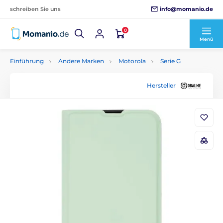
info@momanio.de
schreiben Sie uns
0
Menü
Einführung
Andere Marken
Motorola
Serie G
Hersteller