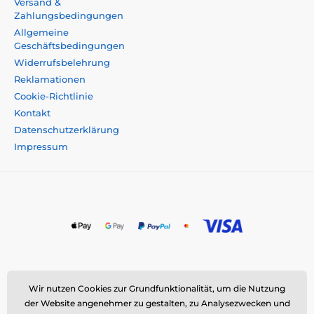
Versand &
Zahlungsbedingungen
Allgemeine
Geschäftsbedingungen
Widerrufsbelehrung
Reklamationen
Cookie-Richtlinie
Kontakt
Datenschutzerklärung
Impressum
Momanio s.r.o., Okružní 361/14, 747 18 Píšť, Tschechische
Wir nutzen Cookies zur Grundfunktionalität, um die Nutzung
Republik
der Website angenehmer zu gestalten, zu Analysezwecken und