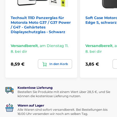
Techsuit 111D Panzerglas für
Soft Case Motor
Motorola Moto G37 / G37 Power
Edge S, schwarz
/ G47 - Gehärtetes
Displayschutzglas - Schwarz
Versandbereit
,
am Dienstag 11.
Versandbereit
,
a
8. bei dir
8. bei dir
8,59 €
3,85 €
In den Korb
Kostenlose Lieferung
Bestellen Sie Produkte mit einem Wert über 28,5 €, und Sie
können die kostenlose Lieferung nutzen.
Waren auf Lager
Alle Waren sind sofort versandbereit. Bei Bestellungen bis
16:00 Uhr versenden wir noch am selben Tag.