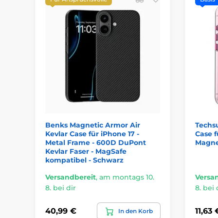
Benks Magnetic Armor Air
Techs
Kevlar Case für iPhone 17 -
Case f
Metal Frame - 600D DuPont
Magnet
Kevlar Faser - MagSafe
kompatibel - Schwarz
Versandbereit
,
am montags 10.
Versa
8. bei dir
8. bei 
40,99 €
11,63 
In den Korb