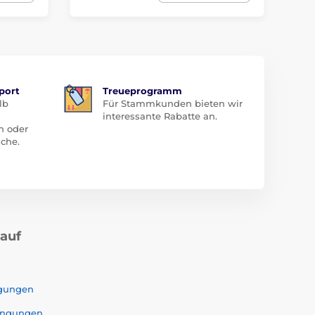
port
Treueprogramm
lb
Für Stammkunden bieten wir
interessante Rabatte an.
n oder
che.
kauf
ngungen
ingungen