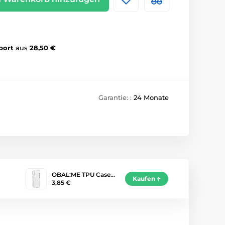
port
aus
28,50 €
Garantie: :
24 Monate
OBAL:ME TPU Case…
Kaufen
3,85 €