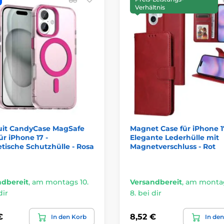
Verhältnis
uit CandyCase MagSafe
Magnet Case für iPhone 1
ür iPhone 17 -
Elegante Lederhülle mit
ische Schutzhülle - Rosa
Magnetverschluss - Rot
ndbereit
,
am montags 10.
Versandbereit
,
am montag
dir
8. bei dir
€
8,52 €
In den Korb
In de