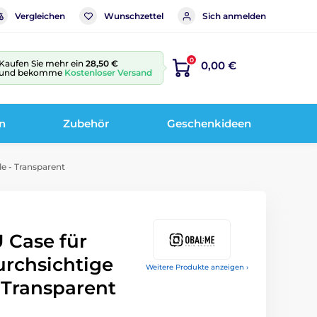
Vergleichen
Wunschzettel
Sich anmelden
0
Kaufen Sie mehr ein
28,50 €
0,00 €
und bekomme
Kostenloser Versand
n
Zubehör
Geschenkideen
e - Transparent
 Case für
urchsichtige
Weitere Produkte anzeigen ›
 Transparent