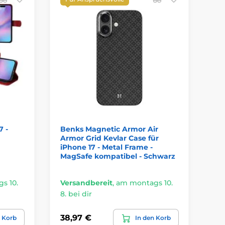
7 -
Benks Magnetic Armor Air
Te
Armor Grid Kevlar Case für
iP
iPhone 17 - Metal Frame -
Sc
MagSafe kompatibel - Schwarz
La
s 10.
Versandbereit
,
am montags 10.
Ve
8. bei dir
8. 
38,97 €
11
n Korb
In den Korb