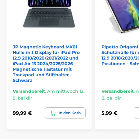
Neigungswinkel bei der Arbeit mit der Tastatur.
Porträt-Position
– geeignet für FaceTime und
Videoanrufe.
Position für weiche Oberflächen
– stabile
Einstellung auch im Bett oder auf der Couch.
JP Magnetic Keyboard MK01
Pipetto Origami 
Extra stabile Basis
– sorgt für maximale Stabilität
Hülle mit Display für iPad Pro
Schutzhülle für
beispielsweise beim längeren Ansehen von
12.9 2018/2020/2021/2022 und
12.9 2018/2020/2
Inhalten.
iPad Air 13 2024/2025/2026 -
Positionen - Sc
Magnetische Tastatur mit
Durchdachte Details
Trackpad und Stifthalter -
Schwarz
Präzise Aussparungen
– einfacher Zugriff auf alle
Tasten, Anschlüsse und die Kamera.
Versandbereit
,
Am mittwoch 12.
Versandbereit
,
A
8. bei dir
8. bei dir
Sleep/Wake-Funktion
– das iPad schaltet sich
automatisch in den Ruhemodus beim Schließen
der Hülle und wacht beim Öffnen auf, was die
99,99 €
5,99 €
In den Korb
Akkulaufzeit um bis zu
20 %
verlängert.
Das Produkt ist in Kategorien eingeteilt