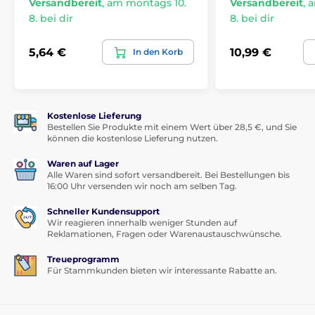
Versandbereit
,
am montags 10.
Versandbereit
,
a
8. bei dir
8. bei dir
5,64 €
10,99 €
In den Korb
Kostenlose Lieferung
Bestellen Sie Produkte mit einem Wert über 28,5 €, und Sie
können die kostenlose Lieferung nutzen.
Waren auf Lager
Alle Waren sind sofort versandbereit. Bei Bestellungen bis
16:00 Uhr versenden wir noch am selben Tag.
Schneller Kundensupport
Wir reagieren innerhalb weniger Stunden auf
Reklamationen, Fragen oder Warenaustauschwünsche.
Treueprogramm
Für Stammkunden bieten wir interessante Rabatte an.