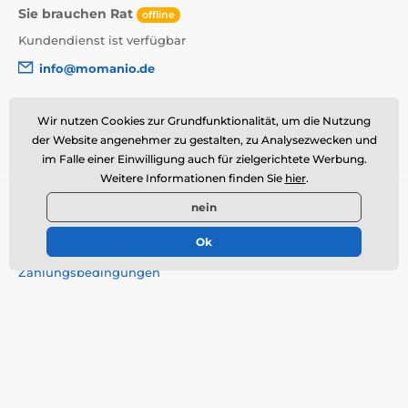
Sie brauchen Rat
offline
Kundendienst ist verfügbar
info@momanio.de
Wo Sie uns finden
Wir nutzen Cookies zur Grundfunktionalität, um die Nutzung
Deutsch
der Website angenehmer zu gestalten, zu Analysezwecken und
im Falle einer Einwilligung auch für zielgerichtete Werbung.
Weitere Informationen finden Sie
hier
.
Alles über den Einkauf
nein
Über uns
Ok
Versand &
Zahlungsbedingungen
Allgemeine
Geschäftsbedingungen
Widerrufsbelehrung
Reklamationen
Cookie-Richtlinie
Kontakt