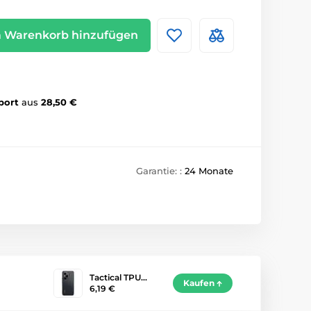
 Warenkorb hinzufügen
port
aus
28,50 €
Garantie: :
24 Monate
Tactical TPU…
Kaufen
6,19 €