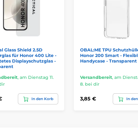
al Glass Shield 2.5D
OBAL:ME TPU Schutzhülle
glas für Honor 400 Lite -
Honor 200 Smart - Flexibl
etes Displayschutzglas -
Handycase - Transparent
parent
ndbereit
,
am Dienstag 11.
Versandbereit
,
am Diensta
dir
8. bei dir
€
3,85 €
In den Korb
In de