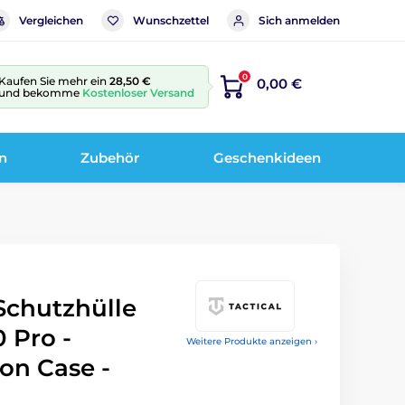
Vergleichen
Wunschzettel
Sich anmelden
0
Kaufen Sie mehr ein
28,50 €
0,00 €
und bekomme
Kostenloser Versand
n
Zubehör
Geschenkideen
Schutzhülle
 Pro -
Weitere Produkte anzeigen ›
kon Case -