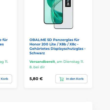
 für
OBAL:ME 5D Panzerglas für
Ta
es
Honor 200 Lite / X8b / X8c -
St
Gehärtetes Displayschutzglas -
Ho
Schwarz
Di
g 11.
Versandbereit
,
am Dienstag 11.
Ve
8. bei dir
8. 
5,80 €
12
n Korb
In den Korb