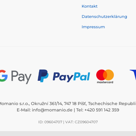
Kontakt
Datenschutzerklärung
Impressum
omanio s.r.o., Okružní 361/14, 747 18 Píšť, Tschechische Republ
E-Mail:
info@momanio.de
| Tel: +420 591 142 359
ID: 09604707 | VAT: CZ09604707
/14, 747 18 Píšť, ID: 09604707, VAT: CZ09604707, Tschechische Republik ⦁ E