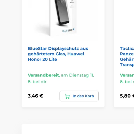
BlueStar Displayschutz aus
Tactic
gehärtetem Glas, Huawei
Panzer
Honor 20 Lite
Gehärt
Trans
Versandbereit
,
am Dienstag 11.
Versa
8. bei dir
8. bei 
3,46 €
5,80 
In den Korb