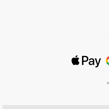
M
©
Momanio s.r.o.,
Okružní 361