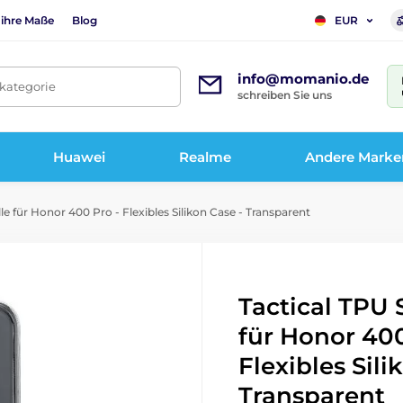
 ihre Maße
Blog
EUR
info@momanio.de
tkategorie
schreiben Sie uns
Huawei
Realme
Andere Marke
e für Honor 400 Pro - Flexibles Silikon Case - Transparent
Tactical TPU 
für Honor 400
Flexibles Sili
Transparent