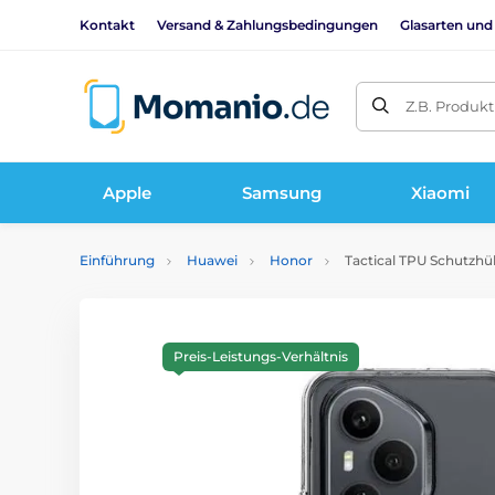
Kontakt
Versand & Zahlungsbedingungen
Glasarten und
Z.B. Produk
Apple
Samsung
Xiaomi
Einführung
Huawei
Honor
Tactical TPU Schutzhüll
Preis-Leistungs-Verhältnis