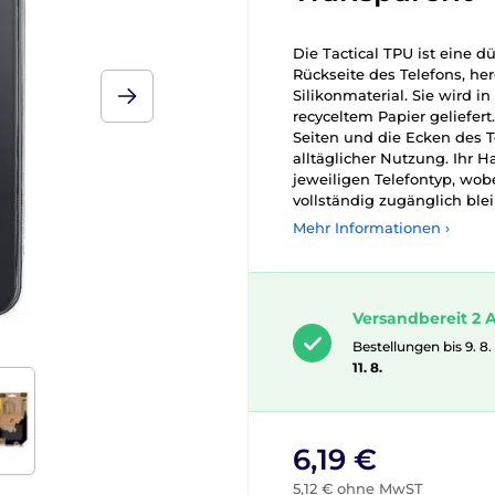
Die Tactical TPU ist eine 
Rückseite des Telefons, her
Silikonmaterial. Sie wird 
recyceltem Papier geliefert
Seiten und die Ecken des T
alltäglicher Nutzung. Ihr H
jeweiligen Telefontyp, wo
vollständig zugänglich ble
Mehr Informationen ›
Versandbereit 2 A
Bestellungen bis 9. 8.
11. 8.
6,19 €
5,12 € ohne MwST