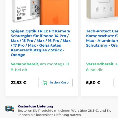
Schlankes und elegantes Design
Lieferumfang:
1 × Set Objektivabdeckungen Tech-Protect CamFull
Fit+
Spigen Optik.TR Ez Fit Kamera
Tech-Protect Ca
Schutzglas für iPhone 14 Pro /
Kameraschutz fü
1 × Installationsset
Max / 15 Pro / Max / 16 Pro / Max
Max - Aluminiu
/ 17 Pro / Max - Gehärtetes
Schutzring - Or
Kameraschutzglas 2 Stück -
Orange
Versandbereit
,
am montags 10.
Versandbereit
,
a
8. bei dir
8. bei dir
22,53 €
5,80 €
In den Korb
Kostenlose Lieferung
Bestellen Sie Produkte mit einem Wert über 28,5 €, und Sie
können die kostenlose Lieferung nutzen.