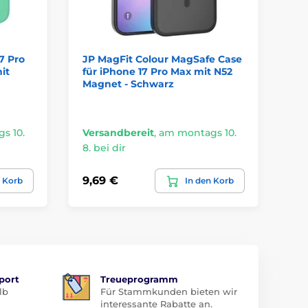
7 Pro
JP MagFit Colour MagSafe Case
JP
it
für iPhone 17 Pro Max mit N52
fü
Magnet - Schwarz
Ma
s 10.
Versandbereit
,
am montags 10.
Ve
8. bei dir
8. 
9,69 €
9,
n Korb
In den Korb
port
Treueprogramm
lb
Für Stammkunden bieten wir
interessante Rabatte an.