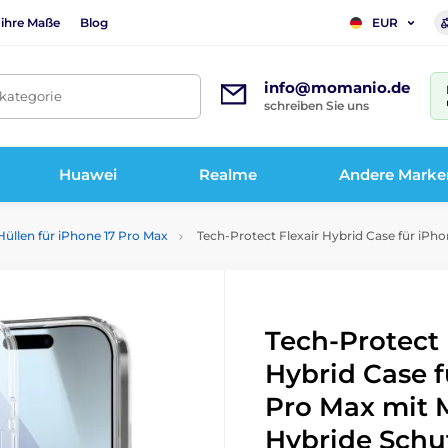
 ihre Maße
Blog
EUR
info@momanio.de
tkategorie
schreiben Sie uns
Huawei
Realme
Andere Marke
Hüllen für iPhone 17 Pro Max
Tech-Protect Flexair Hybrid Case für iPho
Tech-Protect 
Hybrid Case f
Pro Max mit 
Hybride Schut