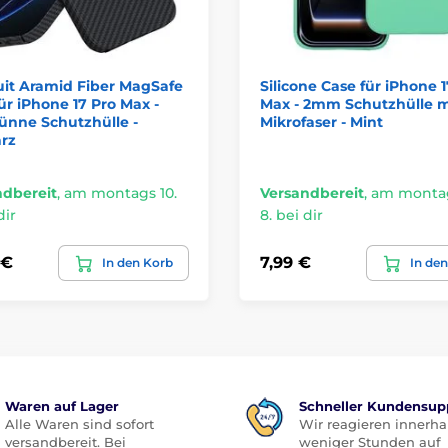
uit Aramid Fiber MagSafe
Silicone Case für iPhone 1
ür iPhone 17 Pro Max -
Max - 2mm Schutzhülle m
ünne Schutzhülle -
Mikrofaser - Mint
rz
ndbereit
,
am montags 10.
Versandbereit
,
am montag
dir
8. bei dir
 €
7,99 €
In den Korb
In de
Waren auf Lager
Schneller Kundensup
Alle Waren sind sofort
Wir reagieren innerha
versandbereit. Bei
weniger Stunden auf