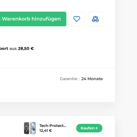
 Warenkorb hinzufügen
port
aus
28,50 €
Garantie: :
24 Monate
Tech-Protect…
Kaufen
12,41 €