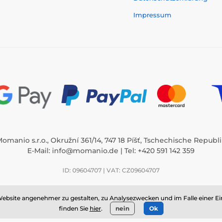
Impressum
omanio s.r.o., Okružní 361/14, 747 18 Píšť, Tschechische Republ
E-Mail:
info@momanio.de
| Tel: +420 591 142 359
ID: 09604707 | VAT: CZ09604707
/14, 747 18 Píšť, ID: 09604707, VAT: CZ09604707, Tschechische Republik ⦁ E
ebsite angenehmer zu gestalten, zu Analysezwecken und im Falle einer Ei
finden Sie
hier
.
nein
Ok