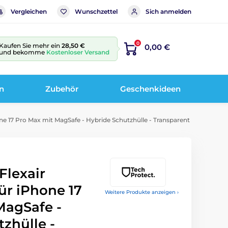
Vergleichen
Wunschzettel
Sich anmelden
0
Kaufen Sie mehr ein
28,50 €
0,00 €
und bekomme
Kostenloser Versand
n
Zubehör
Geschenkideen
ne 17 Pro Max mit MagSafe - Hybride Schutzhülle - Transparent
Flexair
ür iPhone 17
Weitere Produkte anzeigen ›
MagSafe -
zhülle -