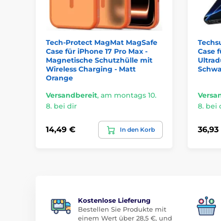
Tech-Protect MagMat MagSafe
Techs
Case für iPhone 17 Pro Max -
Case f
Magnetische Schutzhülle mit
Ultrad
Wireless Charging - Matt
Schwa
Orange
Versandbereit
,
am montags 10.
Versa
8. bei dir
8. bei 
14,49 €
36,93
In den Korb
Kostenlose Lieferung
Bestellen Sie Produkte mit
einem Wert über 28,5 €, und