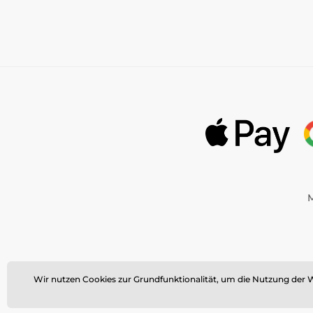
M
©
Momanio s.r.o.,
Okružní 361
Wir nutzen Cookies zur Grundfunktionalität, um die Nutzung der W