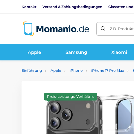
Kontakt
Versand & Zahlungsbedingungen
Glasarten und
Z.B. Produk
Apple
Samsung
Xiaomi
Einführung
Apple
iPhone
iPhone 17 Pro Max
Preis-Leistungs-Verhältnis