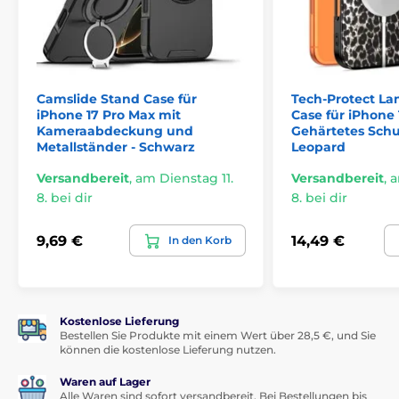
Camslide Stand Case für
Tech-Protect L
iPhone 17 Pro Max mit
Case für iPhone 
Kameraabdeckung und
Gehärtetes Schu
Metallständer - Schwarz
Leopard
Versandbereit
,
am Dienstag 11.
Versandbereit
,
a
8. bei dir
8. bei dir
9,69 €
14,49 €
In den Korb
Kostenlose Lieferung
Bestellen Sie Produkte mit einem Wert über 28,5 €, und Sie
können die kostenlose Lieferung nutzen.
Waren auf Lager
Alle Waren sind sofort versandbereit. Bei Bestellungen bis