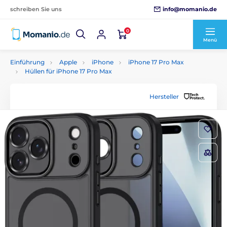
info@momanio.de
schreiben Sie uns
0
Menü
Einführung
Apple
iPhone
iPhone 17 Pro Max
Hüllen für iPhone 17 Pro Max
Hersteller