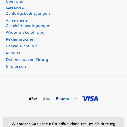
Über uns
Versand &
Zahlungsbedingungen
Allgemeine
Geschäftsbedingungen
Widerrufsbelehrung
Reklamationen
Cookie-Richtlinie
Kontakt
Datenschutzerklärung
Impressum
Momanio s.r.o., Okružní 361/14, 747 18 Píšť, Tschechische
Wir nutzen Cookies zur Grundfunktionalität, um die Nutzung