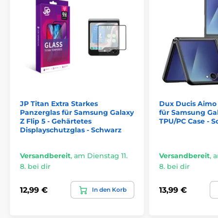
JP Titan Extra Starkes
Dux Ducis Aimo
Panzerglas für Samsung Galaxy
für Samsung Gala
Z Flip 5 - Gehärtetes
TPU/PC Case - 
Displayschutzglas - Schwarz
Versandbereit
,
am Dienstag 11.
Versandbereit
,
a
8. bei dir
8. bei dir
12,99 €
13,99 €
In den Korb