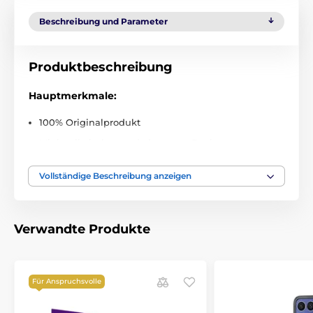
Beschreibung und Parameter
Produktbeschreibung
Hauptmerkmale:
100% Originalprodukt
Minimalistisches und elegantes Design
Hergestellt aus robustem Polycarbonat
Vollständige Beschreibung anzeigen
Präzise Verarbeitung und perfekte Passform
Magnetisches Öffnen für sichere Aufbewahrung
Karabiner im Lieferumfang für maximalen Komfort
Verwandte Produkte
Einfache Montage und Demontage
Lieferumfang:
Für Anspruchsvolle
1 × Schutzhülle
Tech-Protect Slim Hook