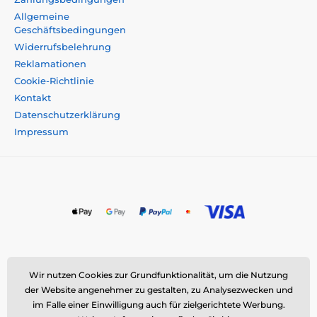
Allgemeine
Geschäftsbedingungen
Widerrufsbelehrung
Reklamationen
Cookie-Richtlinie
Kontakt
Datenschutzerklärung
Impressum
Momanio s.r.o., Okružní 361/14, 747 18 Píšť, Tschechische
Wir nutzen Cookies zur Grundfunktionalität, um die Nutzung
Republik
der Website angenehmer zu gestalten, zu Analysezwecken und
E-Mail:
info@momanio.de
| Tel: +420 591 142 359
im Falle einer Einwilligung auch für zielgerichtete Werbung.