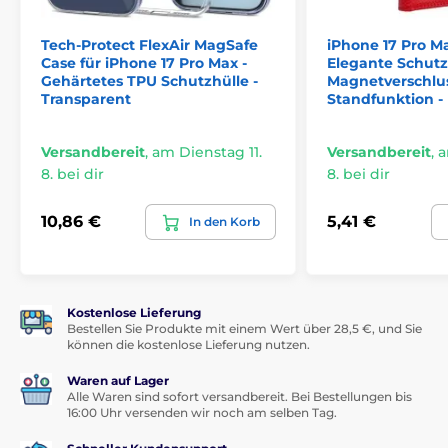
Tech-Protect FlexAir MagSafe
iPhone 17 Pro Ma
Case für iPhone 17 Pro Max -
Elegante Schutz
Gehärtetes TPU Schutzhülle -
Magnetverschlu
Transparent
Standfunktion -
Versandbereit
,
am Dienstag 11.
Versandbereit
,
a
8. bei dir
8. bei dir
10,86 €
5,41 €
In den Korb
Kostenlose Lieferung
Bestellen Sie Produkte mit einem Wert über 28,5 €, und Sie
können die kostenlose Lieferung nutzen.
Waren auf Lager
Alle Waren sind sofort versandbereit. Bei Bestellungen bis
16:00 Uhr versenden wir noch am selben Tag.