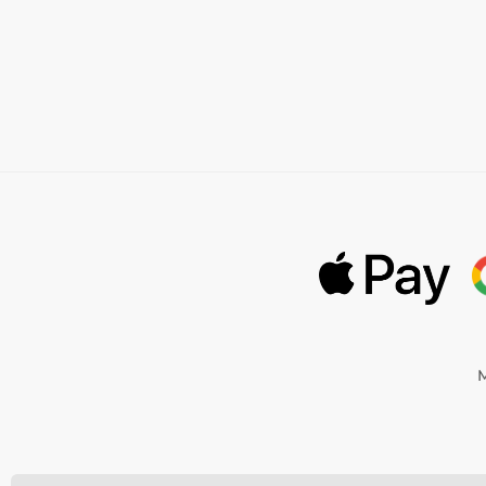
M
©
Momanio s.r.o.,
Okružní 361