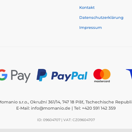
Kontakt
Datenschutzerklärung
Impressum
omanio s.r.o., Okružní 361/14, 747 18 Píšť, Tschechische Republ
E-Mail:
info@momanio.de
| Tel: +420 591 142 359
ID: 09604707 | VAT: CZ09604707
/14, 747 18 Píšť, ID: 09604707, VAT: CZ09604707, Tschechische Republik ⦁ E