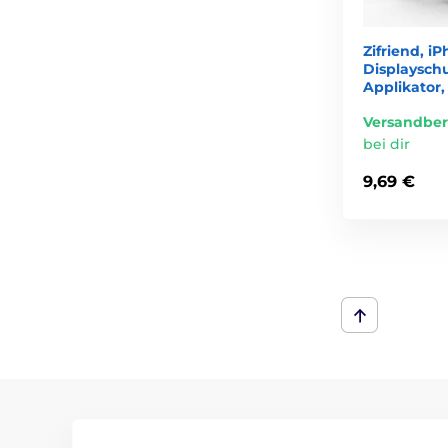
Zifriend, iP
Displayschu
Applikator
Versandber
bei dir
9,69 €