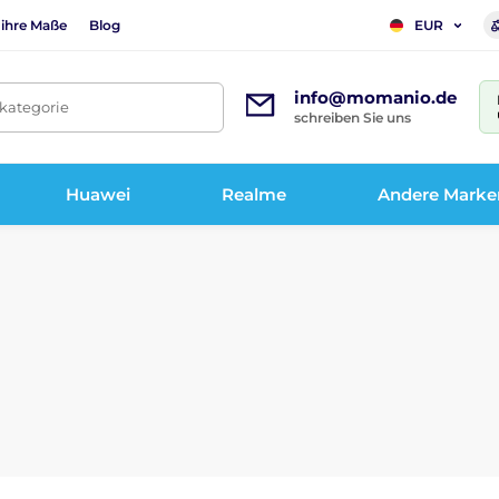
 ihre Maße
Blog
EUR
info@momanio.de
tkategorie
schreiben Sie uns
Huawei
Realme
Andere Marke