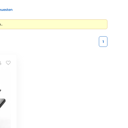
euesten
..
1