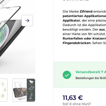
Die Marke
Zifriend
entwicke
patentierten Applikation
Applikator
, der eine präzi
Dadurch ist die Applikatio
bewältigt werden. Der
aus
einer Härte von 9H schützt
Runterfallen oder Kratzer
Fingerabdrücken
. Sehen S
Versandbereit 7 A
Bestellungen bis 16:0
11,63 €
9,61 € ohne MwST