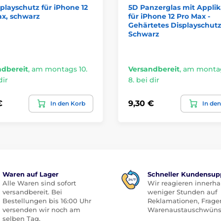
playschutz für iPhone 12
5D Panzerglas mit Applik
ax, schwarz
für iPhone 12 Pro Max -
Gehärtetes Displayschutz
Schwarz
ndbereit
,
am montags 10.
Versandbereit
,
am montag
dir
8. bei dir
€
9,30 €
In den Korb
In de
Waren auf Lager
Schneller Kundensup
Alle Waren sind sofort
Wir reagieren innerha
versandbereit. Bei
weniger Stunden auf
Bestellungen bis 16:00 Uhr
Reklamationen, Frage
versenden wir noch am
Warenaustauschwüns
selben Tag.