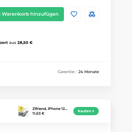
 Warenkorb hinzufügen
port
aus
28,50 €
Garantie: :
24 Monate
Zifriend, iPhone 12…
Kaufen
11,63 €