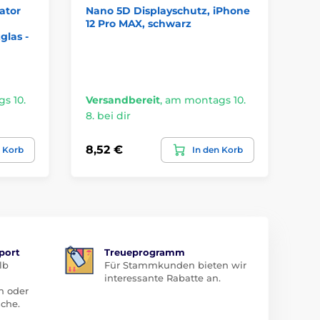
ator
Nano 5D Displayschutz, iPhone
JP
12 Pro MAX, schwarz
In
glas -
Pr
s 10.
Versandbereit
,
am montags 10.
Ve
8. bei dir
8. 
8,52 €
5,
n Korb
In den Korb
port
Treueprogramm
lb
Für Stammkunden bieten wir
interessante Rabatte an.
n oder
che.