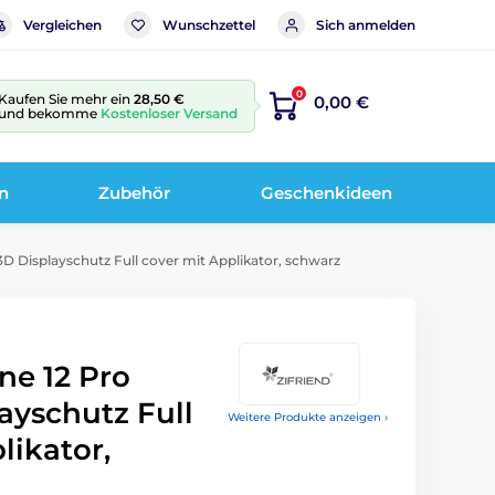
Vergleichen
Wunschzettel
Sich anmelden
0
Kaufen Sie mehr ein
28,50 €
0,00 €
und bekomme
Kostenloser Versand
n
Zubehör
Geschenkideen
 3D Displayschutz Full cover mit Applikator, schwarz
one 12 Pro
ayschutz Full
Weitere Produkte anzeigen ›
likator,