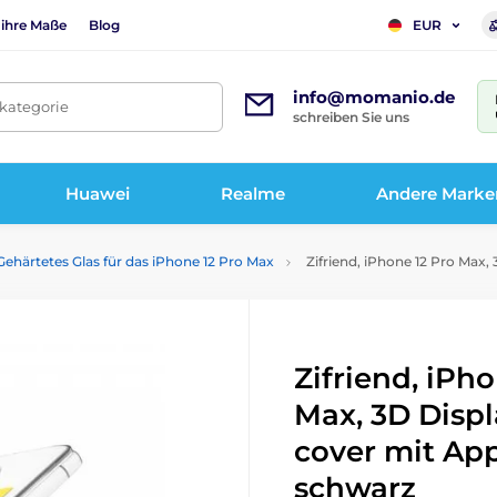
 ihre Maße
Blog
EUR
info@momanio.de
tkategorie
schreiben Sie uns
Huawei
Realme
Andere Marke
Gehärtetes Glas für das iPhone 12 Pro Max
Zifriend, iPhone 12 Pro Max,
Zifriend, iPh
Max, 3D Displ
cover mit App
schwarz