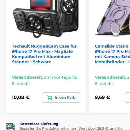
Widerstandsfähiges und ausreichend festes
Material zum Schutz des Telefons bei Stürzen
Passt perfekt auf das Telefon
Öse zur Befestigung einer Handschlaufe
Erhöhte Ränder um die Kameralinsen
Alle Bedienelemente und Anschlüsse des Telefons
Techsuit RuggedCam Case für
Camslide Stand 
sind bequem zugänglich
iPhone 17 Pro Max - MagSafe
iPhone 17 Pro Ma
Der beste Schutz für das Telefon bei Stürzen, aber
Kompatibel mit Aluminium
mit Kamera-Sch
auch im alltäglichen Gebrauch
Ständer - Schwarz
Metallständer - L
Auch für die Verwendung mit kabellosem Laden
geeignet
Versandbereit
,
am montags 10.
Versandbereit
,
a
Umweltfreundliche Verpackung aus recyceltem
8. bei dir
8. bei dir
Papier
Leicht erhöhte Ränder um das Display verhindern
10,08 €
9,69 €
In den Korb
Kratzer beim Ablegen mit dem Display nach unten
Verpackung vollständig aus recyceltem Papier
hergestellt
Kostenlose Lieferung
Bestellen Sie Produkte mit einem Wert über 28,5 €, und Sie